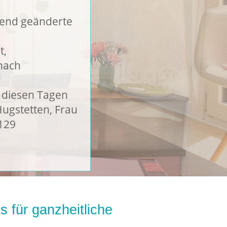
tend geänderte
t,
nach
n diesen Tagen
ugstetten, Frau
9129
s für ganzheitliche